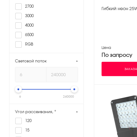
2700
Гибкий неон 25
3000
4000
6500
RGB
Цена
По запросу
Световой поток
ЗАКАЗА
6
240000
Угол рассеивания, °
120
15