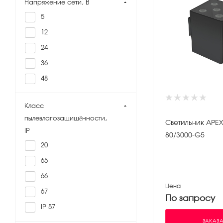
Напряжение сети, В
5
12
24
36
48
220
Класс
пылевлагозащищённости,
Светильник APEX 
IP
80/3000-G5
20
65
66
Цена
67
По запросу
IP 57
ЗАКАЗА
IP 65