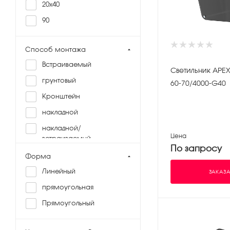
20x40
90
Способ монтажа
Встраиваемый
Светильник APEX 
грунтовый
60-70/4000-G40
Кронштейн
накладной
накладной/
Цена
встраиваемый
По запросу
поворотный кронштейн
Форма
Самоклеящаяся лента
Линейный
ЗАКАЗА
прямоугольная
Прямоугольный