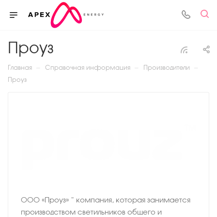
Проуз
—
—
—
Главная
Справочная информация
Производители
Проуз
ООО «Проуз» − компания, которая занимается
производством светильников общего и