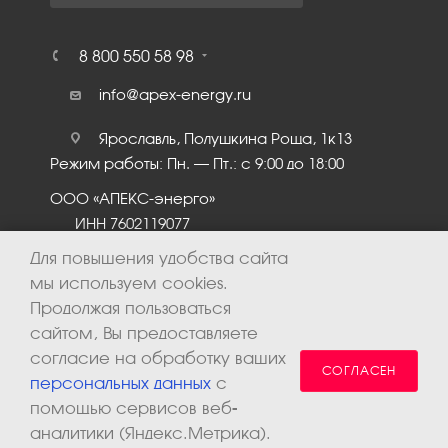
8 800 550 58 98
info@apex-energy.ru
Ярославль, Полушкина Роща, 1к13
Режим работы: Пн. – Пт.: с 9:00 до 18:00
ООО «АПЕКС-энерго»
ИНН 7602119077
КПП 760201001
Для повышения удобства сайта
мы используем cookies.
Продолжая пользоваться
сайтом, Вы предоставляете
согласие на обработку ваших
СОГЛАСЕН
персональных данных
с
помощью сервисов веб-
аналитики (Яндекс.Метрика).
2026 © ООО «Апекс-энерго». Все права защищены.