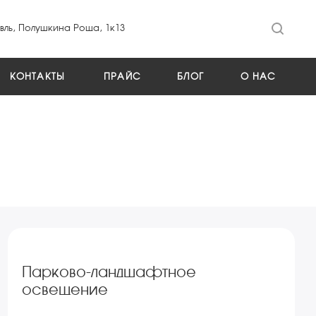
ль, Полушкина Роща, 1к13
КОНТАКТЫ
ПРАЙС
БЛОГ
О НАС
Парково-ландшафтное
освещение