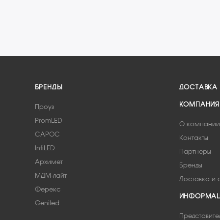
БРЕНДЫ
ДОСТАВКА
КОМПАНИЯ
Проуз
PromLED
О компании
САРОС
Контакты
IntiLED
Партнеры
Архимет
Бренды
МДМ-лайт
Доставка и 
Ферекс
ИНФОРМА
Geniled
Представите