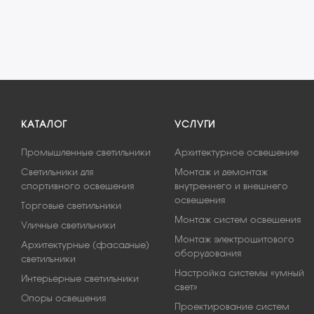
КАТАЛОГ
УСЛУГИ
Промышленные светильники
Архитектурное освещение
Светильники для
Монтаж и демонтаж
спортивного освещения
внутреннего и внешнего
освещения
Торговые светильники
Монтаж систем освещения
Уличные светильники
Монтаж электрощитового
Архитектурные (фасадные)
оборудования
светильники
Настройка системы «умный
Интерьерные светильники
свет»
Опоры освещения
Проектирование систем