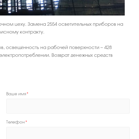
чном цеху. Замена 2554 осветительных приборов на
висному контракту.
ов, освещённость на рабочей поверхности — 428
а электропотреблении. Возврат денежных средств
Ваше имя
*
Телефон
*