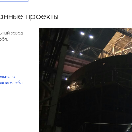
анные проекты
ьный завод
обл.
1
льного
вская обл.