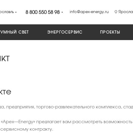
ославль
8 800 550 58 98
info@apex-energy.ru
Ярослав
УМНЫЙ СВЕТ
ЭНЕРГОСЕРВИС
ПРОЕКТЫ
кт
кте
, предприятия, торгово-развлекательного комплекса, стад
«‎Apex–Energy» предлагает вам рассмотреть возможность 
осервисному контракту.