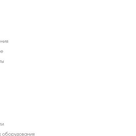
ния
ие
ты
ти
ж оборудования