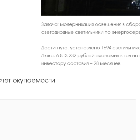
Задача:
модернизация освещения в сборо
светодиодные светильники по энергосер
Достигнуто:
установлено 1694 светильник
Люкс. 6 813 232 рублей экономия в год н
инвестору составил — 28 месяцев.
счет окупаемости