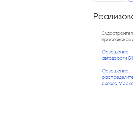
Реализов
Судостроител
Ярославская 
Освещение
автодороги Б
Освещение
распределите
склада
Моско