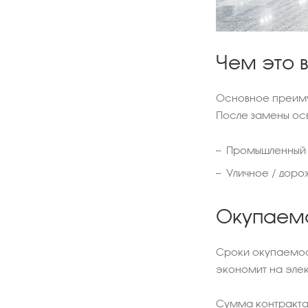
Чем это 
Основное преиму
После замены ос
Промышленный / 
Уличное / дорож
Окупаем
Сроки окупаемост
экономит на эле
Сумма контракта 5