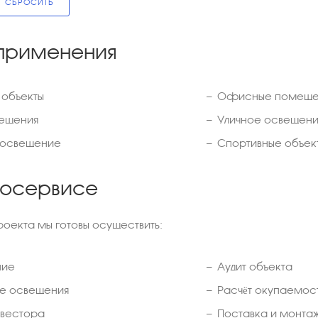
СБРОСИТЬ
применения
объекты
Офисные помеще
ещения
Уличное освещен
 освещение
Спортивные объек
госервисе
роекта мы готовы осуществить:
ние
Аудит объекта
е освещения
Расчёт окупаемос
нвестора
Поставка и монта