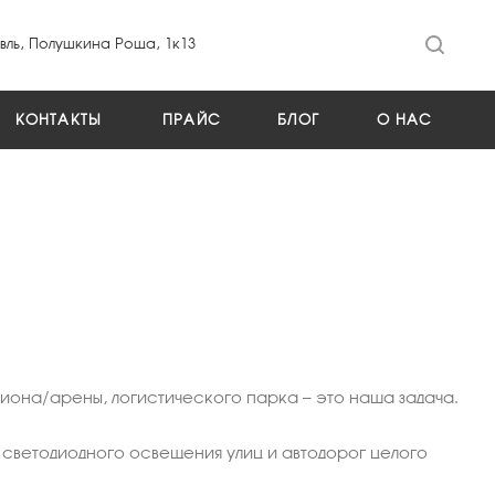
ль, Полушкина Роща, 1к13
КОНТАКТЫ
ПРАЙС
БЛОГ
О НАС
иона/арены, логистического парка — это наша задача.
светодиодного освещения улиц и автодорог целого