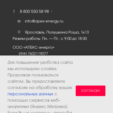
8 800 550 58 98
info@apex-energy.ru
Ярославль, Полушкина Роща, 1к13
Режим работы: Пн. – Пт.: с 9:00 до 18:00
ООО «АПЕКС-энерго»
ИНН 7602119077
КПП 760201001
Для повышения удобства сайта
мы используем cookies.
Продолжая пользоваться
сайтом, Вы предоставляете
согласие на обработку ваших
СОГЛАСЕН
персональных данных
с
помощью сервисов веб-
аналитики (Яндекс.Метрика).
2026 © ООО «Апекс-энерго». Все права защищены.
Если Вы не согласны, просьба