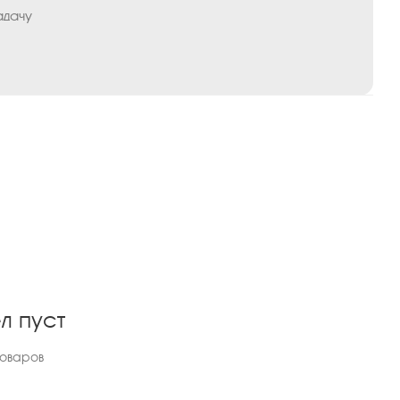
адачу
л пуст
товаров