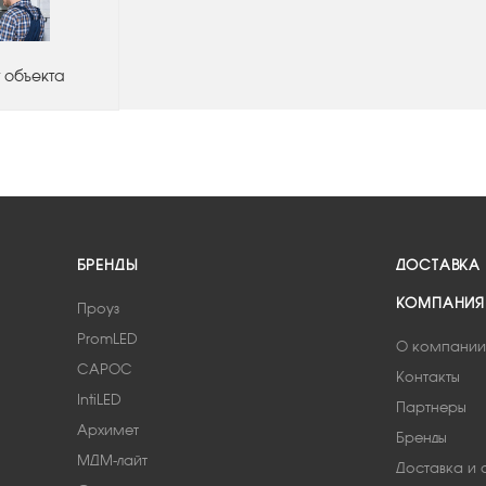
 объекта
БРЕНДЫ
ДОСТАВКА
КОМПАНИЯ
Проуз
PromLED
О компании
САРОС
Контакты
IntiLED
Партнеры
Архимет
Бренды
МДМ-лайт
Доставка и 