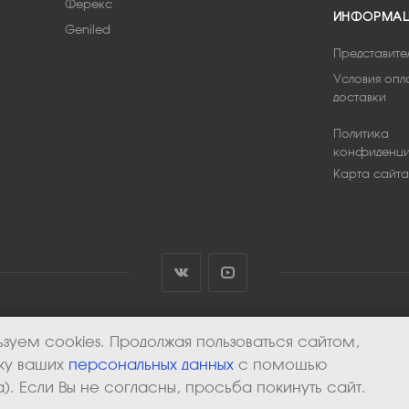
Ферекс
ИНФОРМА
Geniled
Представите
Условия опл
доставки
Политика
конфиденци
Карта сайта
зуем cookies. Продолжая пользоваться сайтом,
тку ваших
персональных данных
с помощью
). Если Вы не согласны, просьба покинуть сайт.