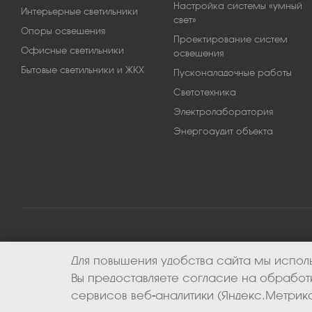
Настройка системы «умный
Интерьерные светильники
свет»
Опоры освещения
Проектирование систем
Офисные светильники
освещения
Бытовые светильники и ЖКХ
Пусконаладочные работы
Светотехника
Электролаборатория
Энергоаудит объекта
Для повышения удобства сайта мы исполь
2026 © ООО «Апекс-энерго». Все права защищены.
Вы предоставляете согласие на обрабо
сервисов веб-аналитики (Яндекс.Метрика