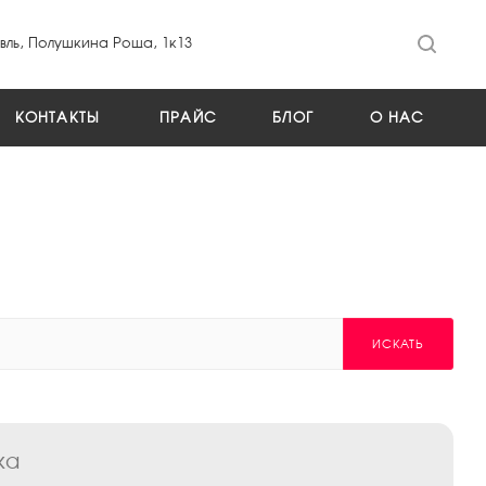
ль, Полушкина Роща, 1к13
КОНТАКТЫ
ПРАЙС
БЛОГ
О НАС
ИСКАТЬ
ка