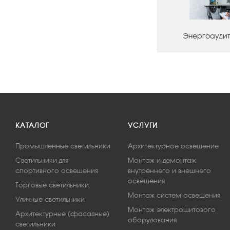
Энергоаудит
КАТАЛОГ
УСЛУГИ
Промышленные светильники
Архитектурное освещение
Светильники для
Монтаж и демонтаж
спортивного освещения
внутреннего и внешнего
освещения
Торговые светильники
Монтаж систем освещения
Уличные светильники
Монтаж электрощитового
Архитектурные (фасадные)
оборудования
светильники