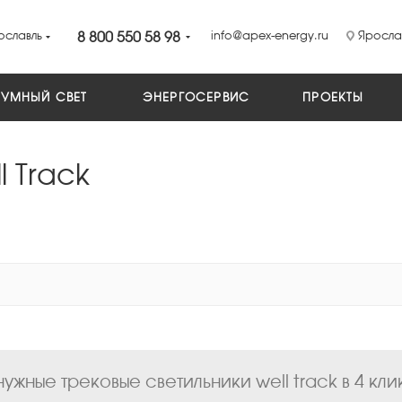
ославль
8 800 550 58 98
info@apex-energy.ru
Ярослав
УМНЫЙ СВЕТ
ЭНЕРГОСЕРВИС
ПРОЕКТЫ
 Track
ужные трековые светильники well track в 4 кли