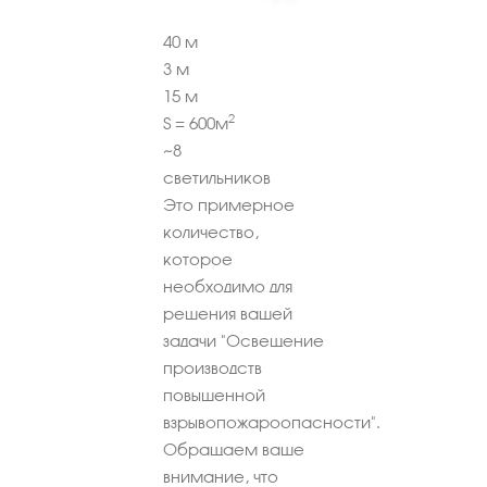
40
м
3
м
15
м
2
S =
600
м
~
8
светильников
Это примерное
количество,
которое
необходимо для
решения вашей
задачи "Освещение
производств
повышенной
взрывопожароопасности".
Обращаем ваше
внимание, что