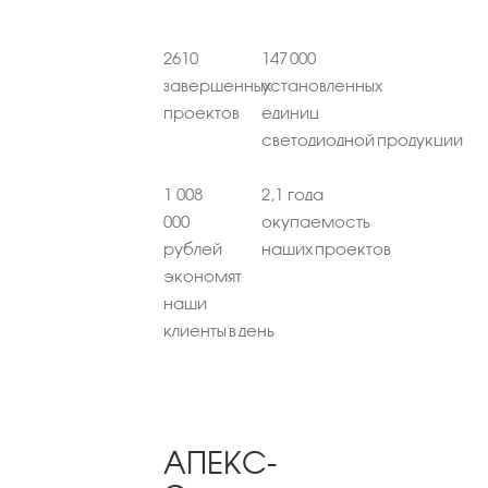
2610
147 000
завершенных
установленных
проектов
единиц
светодиодной продукции
1 008
2,1 года
000
окупаемость
рублей
наших проектов
экономят
наши
клиенты в день
АПЕКС-