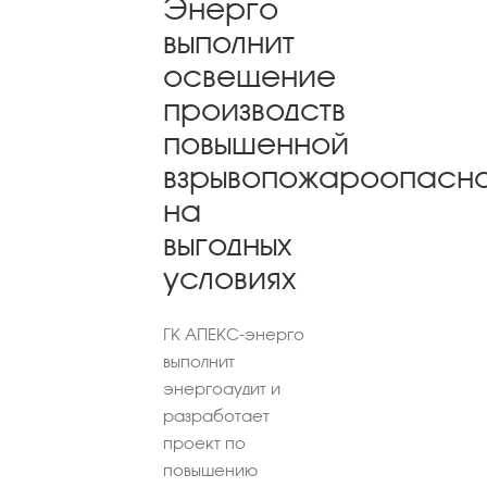
Энерго
выполнит
освещение
производств
повышенной
взрывопожароопасн
на
выгодных
условиях
ГК АПЕКС-энерго
выполнит
энергоаудит и
разработает
проект по
повышению