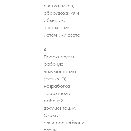
светильников,
оборудования и
объектов,
затеняющих
источники света
4
Проектируем
рабочую
документацию
(раздел Э)
Разработка
проектной и
рабочей
документации.
Схемы
электроснабжения,
планы