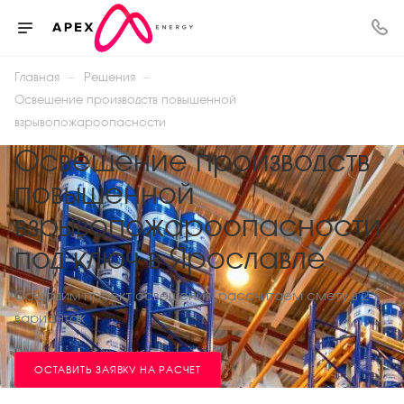
—
—
Главная
Решения
Освещение производств повышенной
взрывопожароопасности
Освещение производств
повышенной
взрывопожароопасности
под ключ в Ярославле
Создадим проект освещения, рассчитаем смету в 2-х
вариантах
ОСТАВИТЬ ЗАЯВКУ НА РАСЧЕТ