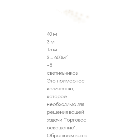
40
м
3
м
15
м
2
S =
600
м
~
8
светильников
Это примерное
количество,
которое
необходимо для
решения вашей
задачи "Торговое
освещение".
Обращаем ваше