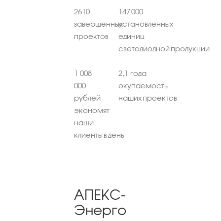
2610
147 000
завершенных
установленных
проектов
единиц
светодиодной продукции
1 008
2,1 года
000
окупаемость
рублей
наших проектов
экономят
наши
клиенты в день
АПЕКС-
Энерго