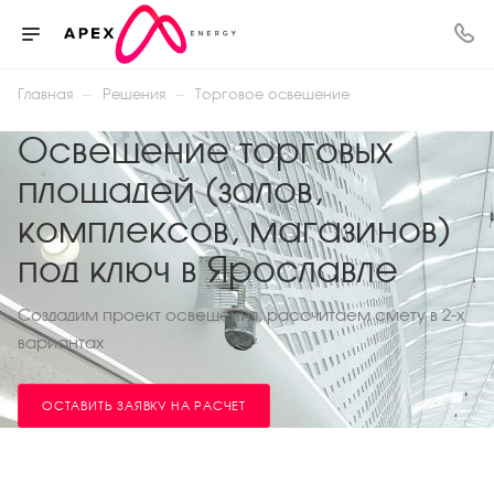
—
—
Главная
Решения
Торговое освещение
Освещение торговых
площадей (залов,
комплексов, магазинов)
под ключ в Ярославле
Создадим проект освещения, рассчитаем смету в 2-х
вариантах
ОСТАВИТЬ ЗАЯВКУ НА РАСЧЕТ