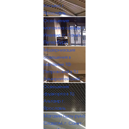
Космос г.
Ярославль
Освещение
магазина одежды —
Индивид (г. Санкт-
Петербург)
Модернизация
освещения в
магазине ТФ
Петровский в ТЦ
Адмиралтейский
Освещение
фудкорта в ТЦ
Альтаир г.
Ярославль
Магазин (шоу-рум)
Славдом, г. Санкт-