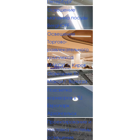
Петербург
Освещение
магазина посуды
BergHOFF
Освещение
Торгово-
развлекательного
комплекса
МАКСИ, г. Киров
Освещние ТЦ
Макси г. Вологда
Подсветка
коридоров в ТЦ
Европарк
Архангельск
Проектирование и
поставка системы
освещения