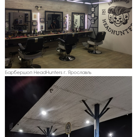
Барбершоп HeadHunters г. Ярославль