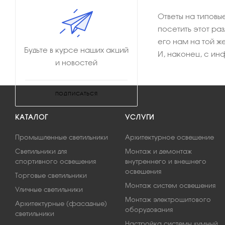
Ответы на типовы
посетить этот ра
его нам на той ж
Будьте в курсе наших акций
И, наконец, с ин
и новостей
ПОДПИСАТЬСЯ
КАТАЛОГ
УСЛУГИ
Промышленные светильники
Архитектурное освещение
Светильники для
Монтаж и демонтаж
спортивного освещения
внутреннего и внешнего
освещения
Торговые светильники
Монтаж систем освещения
Уличные светильники
Монтаж электрощитового
Архитектурные (фасадные)
оборудования
светильники
Настройка системы «умный