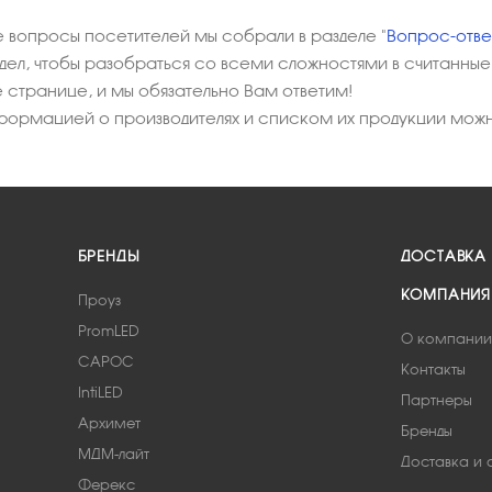
е вопросы посетителей мы собрали в разделе "
Вопрос-отве
здел, чтобы разобраться со всеми сложностями в считанные 
е странице, и мы обязательно Вам ответим!
формацией о производителях и списком их продукции можн
БРЕНДЫ
ДОСТАВКА
КОМПАНИЯ
Проуз
PromLED
О компании
САРОС
Контакты
IntiLED
Партнеры
Архимет
Бренды
МДМ-лайт
Доставка и 
Ферекс