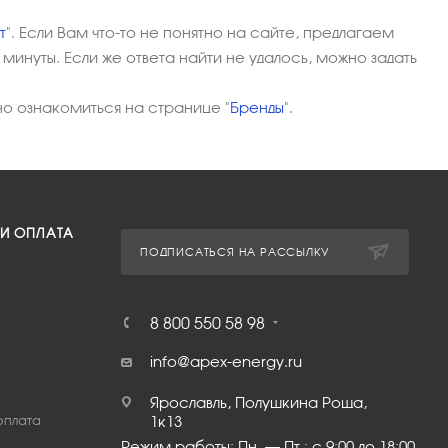
т
". Если Вам что-то не понятно на сайте, предлагаем
минуты. Если же ответа найти не удалось, можно задать
о ознакомиться на странице "
Бренды
".
 И ОПЛАТА
ПОДПИСАТЬСЯ НА РАССЫЛКУ
8 800 550 58 98
info@apex-energy.ru
Ярославль, Полушкина Роща,
оплата
1к13
Режим работы: Пн. – Пт.: с 9:00 до 18:00