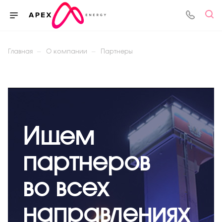
—
—
Главная
О компании
Партнеры
Ищем
партнеров
во всех
направлениях