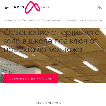
—
—
Главная
Решения
Освещение спортивного зала в школе
Освещение спортивного
зала в школе под ключ от
проекта до монтажа
Создадим проект освещения, рассчитаем смету в 2-х
вариантах
ОСТАВИТЬ ЗАЯВКУ НА РАСЧЕТ
Апекс энерго -