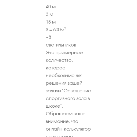
40
м
3
м
15
м
2
S =
600
м
~
8
светильников
Это примерное
количество,
которое
необходимо для
решения вашей
задачи "Освещение
спортивного зала в
школе".
Обращаем ваше
внимание, что
онлайн-калькулятор
не учитывает