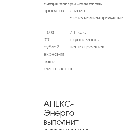
завершенных
установленных
проектов
единиц
светодиодной продукции
1 008
2,1 года
000
окупаемость
рублей
наших проектов
экономят
наши
клиенты в день
АПЕКС-
Энерго
выполнит