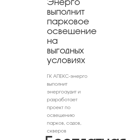
Энерго
выполнит
парковое
освещение
на
выгодных
условиях
ГК АПЕКС-энерго
выполнит
энергоаудит и
разработает
проект по
освещению
парков, садов,
скверов