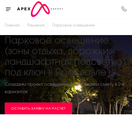
—
—
Главная
Решения
Парковое освещение
Парковое освещение
(зоны отдыха, дорожки,
ландшафтная подсветка)
под ключ в Ярославле
Создадим проект освещения, рассчитаем смету в 2-х
вариантах
ОСТАВИТЬ ЗАЯВКУ НА РАСЧЕТ