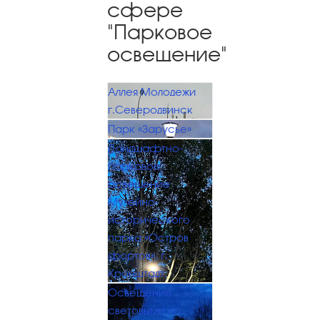
сфере
"Парковое
освещение"
Аллея Молодежи
г.Северодвинск
Парк «Зарусье»
Ландшафтно-
парковое
освещение
Музейно-
исторического
парка «Остров
фортов», г.
Кронштадт.
Освещение
световыми ко