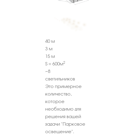
40
м
3
м
15
м
2
S =
600
м
~
8
светильников
Это примерное
количество,
которое
необходимо для
решения вашей
задачи "Парковое
освещение".