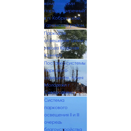
комплексами
парка "Приречный"
в п. Кобринское,
Гатчинский район.
Парковое
освещение аллеи
завода Красная
Кузница
Поставка системы
паркового
освещения, Аллея
Молодежи г.
Северодвинск
Система
паркового
освещения II и III
очередь
благоустройства