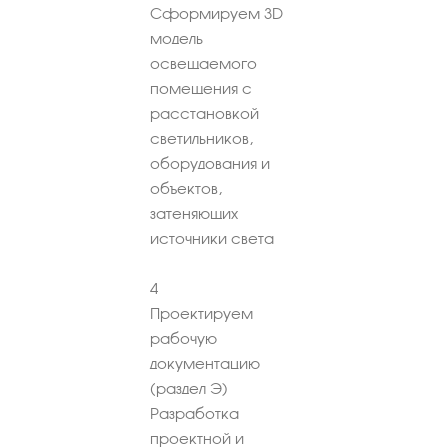
Сформируем 3D
модель
освещаемого
помещения с
расстановкой
светильников,
оборудования и
объектов,
затеняющих
источники света
4
Проектируем
рабочую
документацию
(раздел Э)
Разработка
проектной и