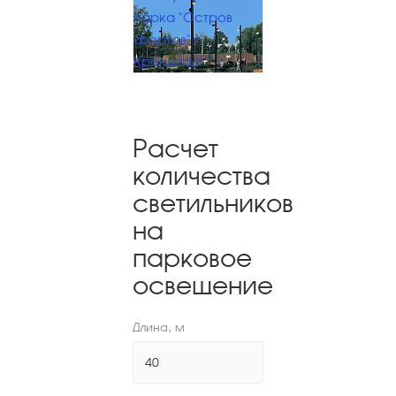
парка "Остров
фортов" г.
Кронштадт
Расчет
количества
светильников
на
парковое
освещение
Длина, м