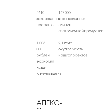
2610
147 000
завершенных
установленных
проектов
единиц
светодиодной продукции
1 008
2,1 года
000
окупаемость
рублей
наших проектов
экономят
наши
клиенты в день
АПЕКС-